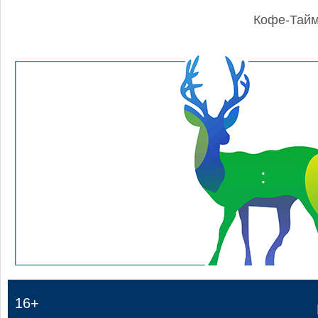
Кофе-Тай
:
16+