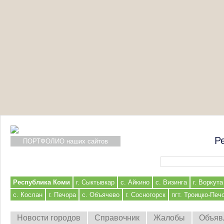
Р
ПОРТФОЛИО наших сайтов
Форма поиска
Республика Коми
г. Сыктывкар
с. Айкино
с. Визинга
г. Воркута
с. Кослан
г. Печора
с. Объячево
г. Сосногорск
пгт. Троицко-Печ
Новости городов
Справочник
Жалобы
Объяв