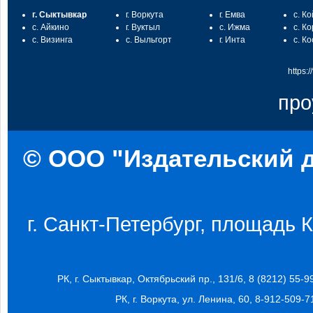
г. Сыктывкар
г. Воркута
г. Емва
с. К
с. Айкино
г. Вуктыл
с. Ижма
с. К
с. Визинга
с. Выльгорт
г. Инта
с. К
https:
про
© ООО "Издательский д
г. Санкт-Петербург, площадь Ко
РК, г. Сыктывкар, Октябрьский пр., 131/6, 8 (8212) 55-9
РК, г. Воркута, ул. Ленина, 60, 8-912-509-7