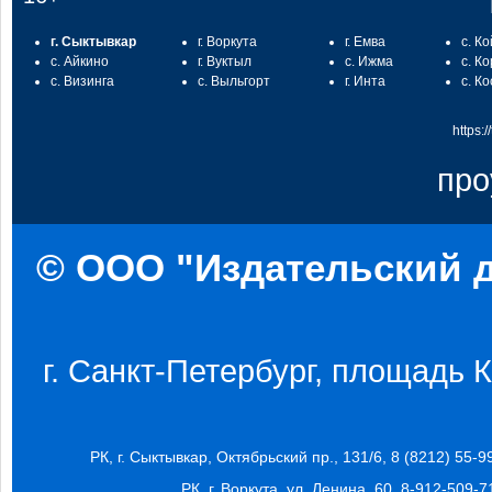
г. Сыктывкар
г. Воркута
г. Емва
с. К
с. Айкино
г. Вуктыл
с. Ижма
с. К
с. Визинга
с. Выльгорт
г. Инта
с. К
https:
про
© ООО "Издательский д
г. Санкт-Петербург, площадь Ко
РК, г. Сыктывкар, Октябрьский пр., 131/6, 8 (8212) 55-9
РК, г. Воркута, ул. Ленина, 60, 8-912-509-7