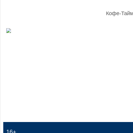
Кофе-Тай
:
16+