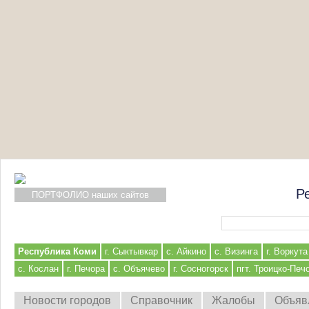
Р
ПОРТФОЛИО наших сайтов
Форма поиска
Республика Коми
г. Сыктывкар
с. Айкино
с. Визинга
г. Воркута
с. Кослан
г. Печора
с. Объячево
г. Сосногорск
пгт. Троицко-Печ
Новости городов
Справочник
Жалобы
Объяв