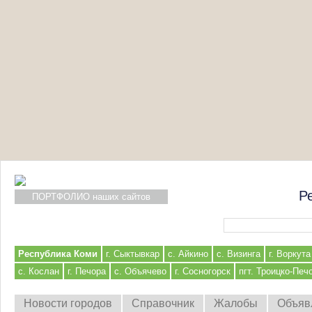
Р
ПОРТФОЛИО наших сайтов
Форма поиска
Республика Коми
г. Сыктывкар
с. Айкино
с. Визинга
г. Воркута
с. Кослан
г. Печора
с. Объячево
г. Сосногорск
пгт. Троицко-Печ
Новости городов
Справочник
Жалобы
Объяв