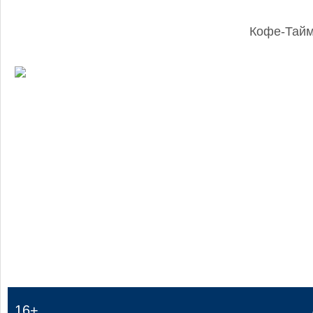
Кофе-Тай
:
16+