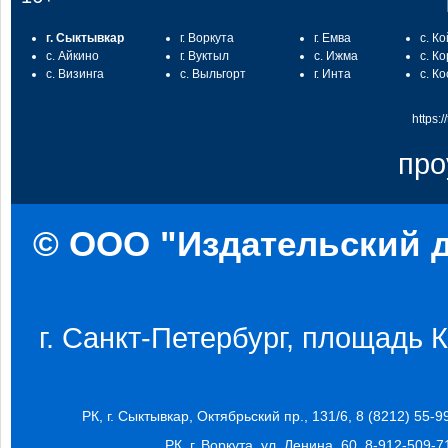
г. Сыктывкар
г. Воркута
г. Емва
с. К
с. Айкино
г. Вуктыл
с. Ижма
с. К
с. Визинга
с. Выльгорт
г. Инта
с. К
https:
про
© ООО "Издательский д
г. Санкт-Петербург, площадь Ко
РК, г. Сыктывкар, Октябрьский пр., 131/6, 8 (8212) 55-9
РК, г. Воркута, ул. Ленина, 60, 8-912-509-7