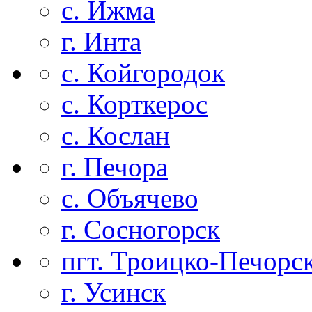
с. Ижма
г. Инта
с. Койгородок
с. Корткерос
с. Кослан
г. Печора
с. Объячево
г. Сосногорск
пгт. Троицко-Печорс
г. Усинск