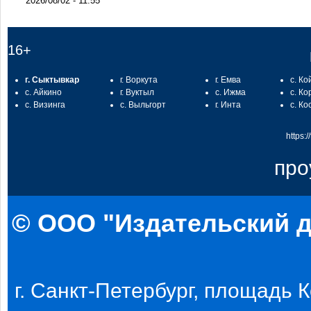
2026/08/02 - 11:55
16+
г. Сыктывкар
г. Воркута
г. Емва
с. Ко
с. Айкино
г. Вуктыл
с. Ижма
с. Ко
с. Визинга
с. Выльгорт
г. Инта
с. Ко
https:
про
© ООО "Издательский д
г. Санкт-Петербург, площадь Ко