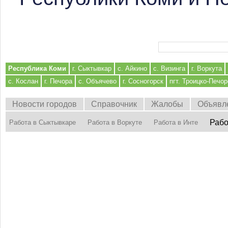
Форма поиска
Республика Коми
г. Сыктывкар
с. Айкино
с. Визинга
г. Воркута
с. Кослан
г. Печора
с. Объячево
г. Сосногорск
пгт. Троицко-Печор
Новости городов
Справочник
Жалобы
Объявл
Рабо
Работа в Сыктывкаре
Работа в Воркуте
Работа в Инте