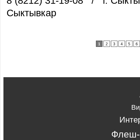
8 (8212) 31-19-08
/
г. Сыкты
Сыктывкар
Страницы
1
2
3
4
5
6
Ви
Инте
Флеш-