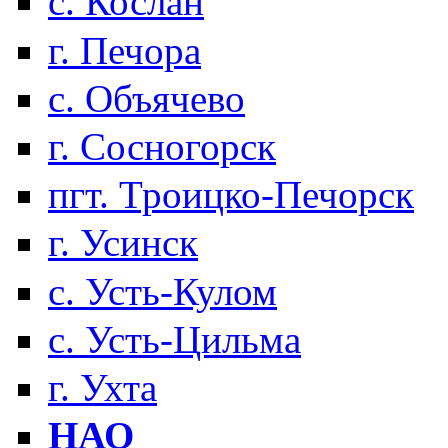
с. Кослан
г. Печора
с. Объячево
г. Сосногорск
пгт. Троицко-Печорск
г. Усинск
с. Усть-Кулом
с. Усть-Цильма
г. Ухта
НАО