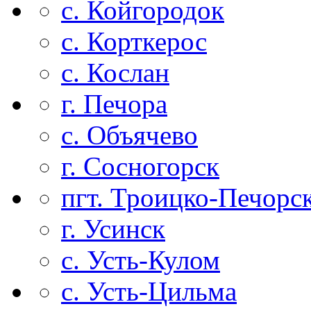
с. Койгородок
с. Корткерос
с. Кослан
г. Печора
с. Объячево
г. Сосногорск
пгт. Троицко-Печорс
г. Усинск
с. Усть-Кулом
с. Усть-Цильма