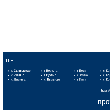
:
16+
г. Сыктывкар
г. Воркута
г. Емва
с. К
с. Айкино
г. Вуктыл
с. Ижма
с. К
с. Визинга
с. Выльгорт
г. Инта
с. К
https:
про