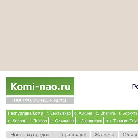
Р
ПОРТФОЛИО наших сайтов
Республика Коми
г. Сыктывкар
с. Айкино
с. Визинга
г. Воркута
с. Кослан
г. Печора
с. Объячево
г. Сосногорск
пгт. Троицко-Печ
Новости городов
Справочник
Жалобы
Объяв