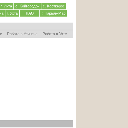
г. Инта
с. Койгородок
с. Корткерос
ма
г. Ухта
НАО
г. Нарьян-Мар
ре
Работа в Усинске
Работа в Ухте