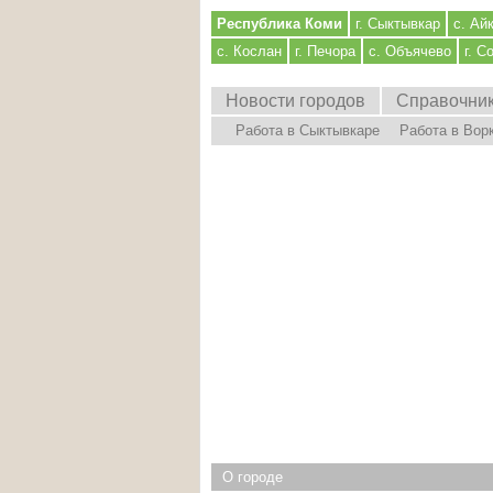
Республика Коми
г. Сыктывкар
с. Ай
с. Кослан
г. Печора
с. Объячево
г. С
Новости городов
Справочни
Работа в Сыктывкаре
Работа в Вор
О городе