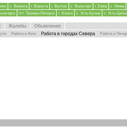
кино
с. Визинга
г. Воркута
г. Вуктыл
с. Выльгорт
г. Емва
с. Ижма
осногорск
пгт. Троицко-Печорск
г. Усинск
с. Усть-Кулом
с. Усть-Циль
к
Жалобы
Объявления
Работа в городах Севера
куте
Работа в Инте
Работа в Печо