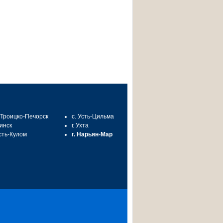
. Троицко-Печорск
с. Усть-Цильма
синск
г. Ухта
Усть-Кулом
г. Нарьян-Мар