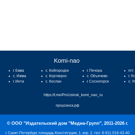
Komi-nao
г. Емва
с. Койгородок
г. Печора
пгт
с. Ижма
с. Корткерос
с. Объячево
г. У
г. Инта
с. Кослан
г. Сосногорск
с. 
https://t.me/ProUsinsk_komi_nao_ru
проусинск.рф
© ООО "Издательский дом "Медиа-Групп", 2011-2026 г.
г. Санкт-Петербург, площадь Конституции, 1, кор. 2, тел. 8-911-016-43-40