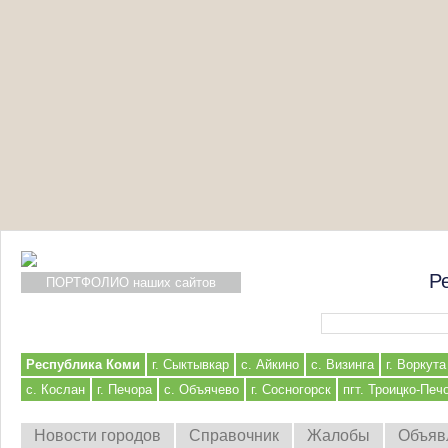
Р
ПОРТФОЛИО наших сайтов
Форма поиска
Республика Коми
г. Сыктывкар
с. Айкино
с. Визинга
г. Воркута
с. Кослан
г. Печора
с. Объячево
г. Сосногорск
пгт. Троицко-Печ
Новости городов
Справочник
Жалобы
Объяв