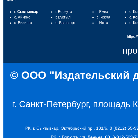
г. Сыктывкар
г. Воркута
г. Емва
с. К
с. Айкино
г. Вуктыл
с. Ижма
с. К
с. Визинга
с. Выльгорт
г. Инта
с. К
https:
про
© ООО "Издательский д
г. Санкт-Петербург, площадь Ко
РК, г. Сыктывкар, Октябрьский пр., 131/6, 8 (8212) 55-9
РК, г. Воркута, ул. Ленина, 60, 8-912-509-7