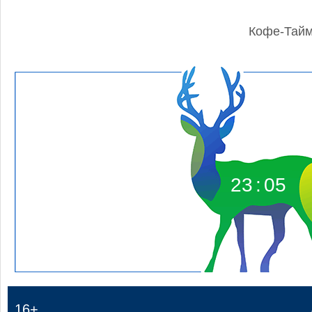
Кофе-Тай
23
:
05
16+