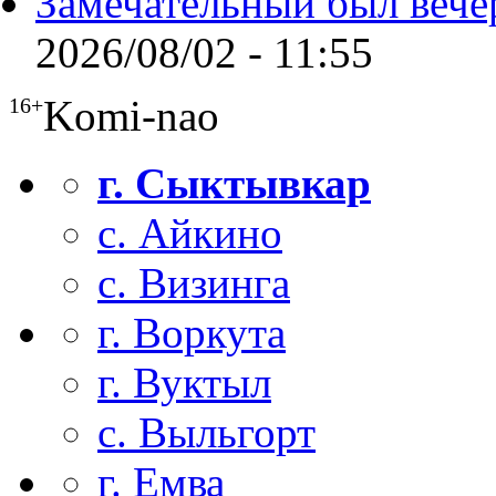
Замечательный был вече
2026/08/02 - 11:55
Komi-nao
16+
г. Сыктывкар
с. Айкино
с. Визинга
г. Воркута
г. Вуктыл
с. Выльгорт
г. Емва