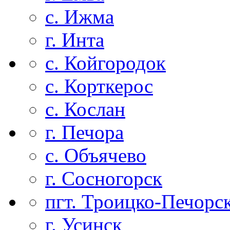
с. Ижма
г. Инта
с. Койгородок
с. Корткерос
с. Кослан
г. Печора
с. Объячево
г. Сосногорск
пгт. Троицко-Печорс
г. Усинск