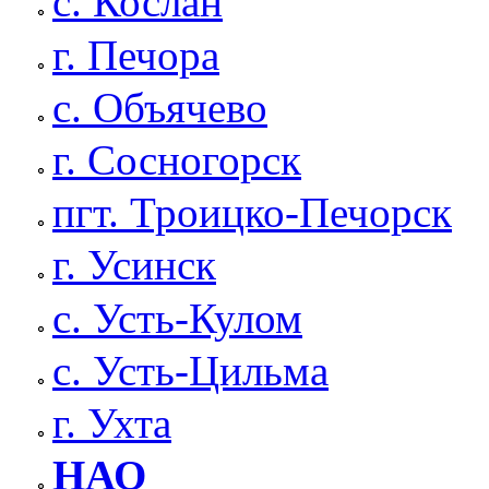
с. Кослан
г. Печора
с. Объячево
г. Сосногорск
пгт. Троицко-Печорск
г. Усинск
с. Усть-Кулом
с. Усть-Цильма
г. Ухта
НАО