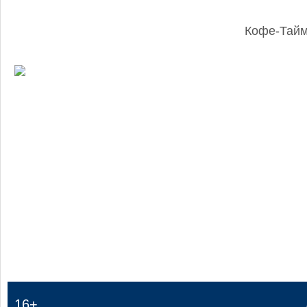
Кофе-Тай
:
16+