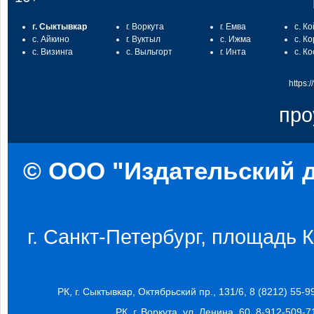
г. Сыктывкар
г. Воркута
г. Емва
с. К
с. Айкино
г. Вуктыл
с. Ижма
с. К
с. Визинга
с. Выльгорт
г. Инта
с. К
https:
про
© ООО "Издательский д
г. Санкт-Петербург, площадь Ко
РК, г. Сыктывкар, Октябрьский пр., 131/6, 8 (8212) 55-9
РК, г. Воркута, ул. Ленина, 60, 8-912-509-7