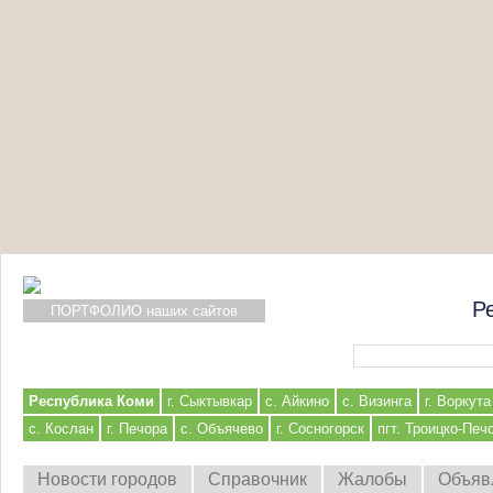
Р
ПОРТФОЛИО наших сайтов
Форма поиска
Республика Коми
г. Сыктывкар
с. Айкино
с. Визинга
г. Воркута
с. Кослан
г. Печора
с. Объячево
г. Сосногорск
пгт. Троицко-Печ
Новости городов
Справочник
Жалобы
Объяв