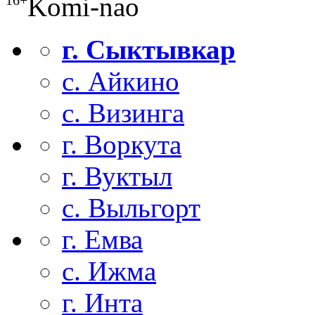
Komi-nao
г. Сыктывкар
с. Айкино
с. Визинга
г. Воркута
г. Вуктыл
с. Выльгорт
г. Емва
с. Ижма
г. Инта