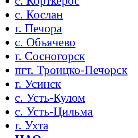
с. Корткерос
с. Кослан
г. Печора
с. Объячево
г. Сосногорск
пгт. Троицко-Печорск
г. Усинск
с. Усть-Кулом
с. Усть-Цильма
г. Ухта