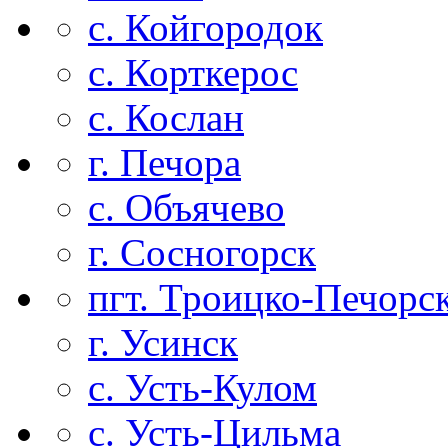
с. Койгородок
с. Корткерос
с. Кослан
г. Печора
с. Объячево
г. Сосногорск
пгт. Троицко-Печорс
г. Усинск
с. Усть-Кулом
с. Усть-Цильма