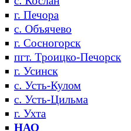
с. Кослан
г. Печора
с. Объячево
г. Сосногорск
пгт. Троицко-Печорск
г. Усинск
с. Усть-Кулом
с. Усть-Цильма
г. Ухта
НАО