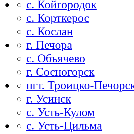
с. Койгородок
с. Корткерос
с. Кослан
г. Печора
с. Объячево
г. Сосногорск
пгт. Троицко-Печорс
г. Усинск
с. Усть-Кулом
с. Усть-Цильма