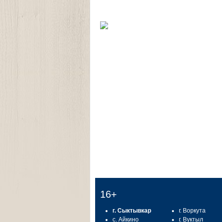
16+
г. Сыктывкар
г. Воркута
с. Айкино
г. Вуктыл