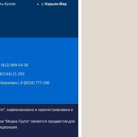
сть-Кулом
г. Нарьян-Мар
7 (912) 969-54-36
 (82144) 21-293
Ц «Березка»), 8 (8216) 777-190
п", зафиксирована и зарегистрирована в
ом "Медиа-Групп" является предметом для
Федерации.