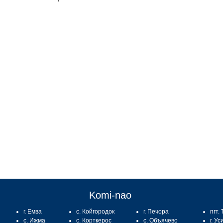
:
Komi-nao
г. Емва
с. Койгородок
г. Печора
пгт.
с. Ижма
с. Корткерос
с. Объячево
г. Ус