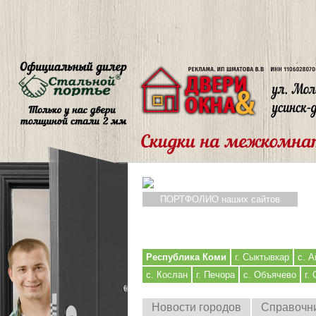
ПОРТФОЛИО наших сайтов
Республика Коми
г. Сыктывкар
с. А
с. Кослан
г. Печора
с. Объячево
г.
Новости городов
Справочн