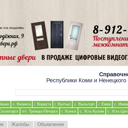
Справочн
Республики Коми и Ненецкого
Форма поиска
йкино
с. Визинга
г. Воркута
г. Вуктыл
с. Выльгорт
г. Емва
с. Ижма
 Сосногорск
пгт. Троицко-Печорск
г. Усинск
с. Усть-Кулом
с. Усть-Ци
ик
Жалобы
Объявления