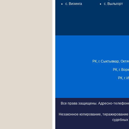
с. Визинга
с. Выльгорт
РК, г. Сыктывкар, Октя
РК, г. Вор
РК, г.
Все права защищены. Адресно-телефонна
Незаконное копирование, тиражирование 
судебных 