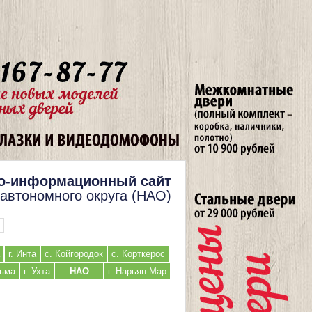
о-информационный сайт
 автономного округа (НАО)
г. Инта
с. Койгородок
с. Корткерос
льма
г. Ухта
НАО
г. Нарьян-Мар