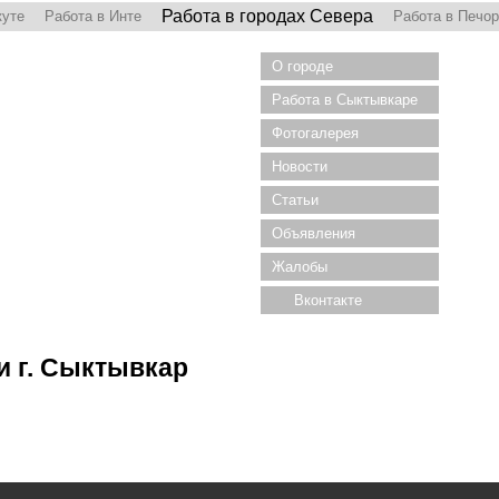
Работа в городах Севера
куте
Работа в Инте
Работа в Печо
О городе
Работа в Сыктывкаре
Фотогалерея
Новости
Статьи
Объявления
Жалобы
Вконтакте
 г. Сыктывкар