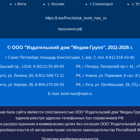
г. Инта
с. Кослан
г. Сосногорск
с. У
https://t.me/ProUsinsk_komi_nao_ru
проусинск.рф
© ООО "Издательский дом "Медиа-Групп", 2011-2026 г.
г. Санкт-Петербург, площадь Конституции, 1, кор. 2, тел. 8-911-016-43-40
брьский пр., 131/6, 8 (8212) 55-99-85
РК, г. Печора, Печорский пр-т, 41, +
кута, ул. Ленина, 60, 8-912-509-71-11
РК, г. Усинск, ул. Парковая, 8 «а», 8
 Инта, ул. Кирова, 38, 8-904-270-56-55
РК, г. Ухта, ул. Октябрьская, 38, (Т
E-mail:
komi-nao@mail.ru
я база сайта является собственностью ООО "Издательский дом "Медиа-Груп
едином реестре адресно-телефонных баз справочников РФ.
и распространение в коммерческих целях без согласия ООО "Издательский д
разбирательств об авторском праве согласно законодательству Российской 
Политика конфиденциальности