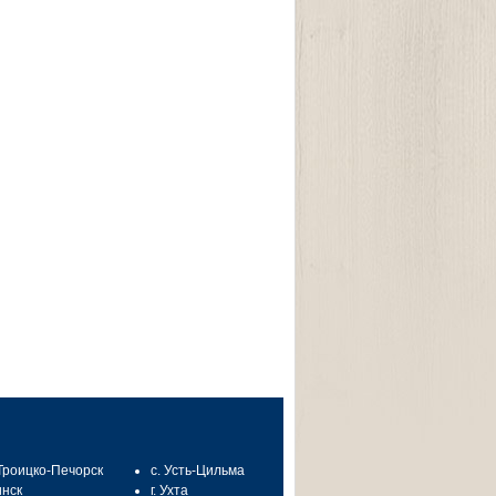
 Троицко-Печорск
с. Усть-Цильма
инск
г. Ухта