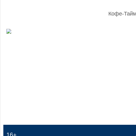
Кофе-Тай
:
16+