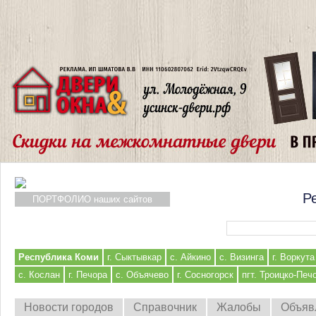
Р
ПОРТФОЛИО наших сайтов
Форма поиска
Республика Коми
г. Сыктывкар
с. Айкино
с. Визинга
г. Воркута
с. Кослан
г. Печора
с. Объячево
г. Сосногорск
пгт. Троицко-Печ
Новости городов
Справочник
Жалобы
Объяв