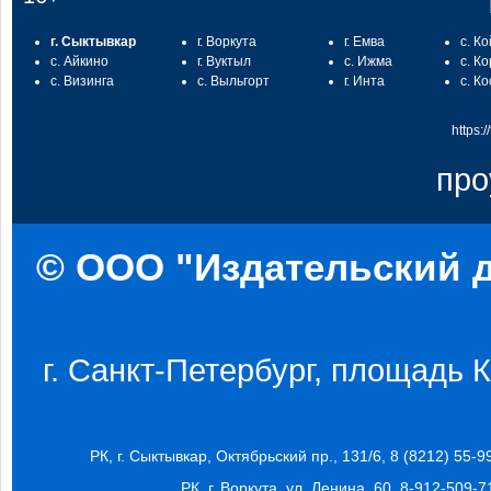
г. Сыктывкар
г. Воркута
г. Емва
с. К
с. Айкино
г. Вуктыл
с. Ижма
с. К
с. Визинга
с. Выльгорт
г. Инта
с. К
https:
про
© ООО "Издательский д
г. Санкт-Петербург, площадь Ко
РК, г. Сыктывкар, Октябрьский пр., 131/6, 8 (8212) 55-9
РК, г. Воркута, ул. Ленина, 60, 8-912-509-7