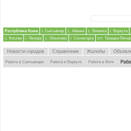
Форма поиска
Республика Коми
г. Сыктывкар
с. Айкино
с. Визинга
г. Воркута
с. Кослан
г. Печора
с. Объячево
г. Сосногорск
пгт. Троицко-Печор
Новости городов
Справочник
Жалобы
Объявл
Рабо
Работа в Сыктывкаре
Работа в Воркуте
Работа в Инте