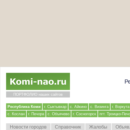
Р
ПОРТФОЛИО наших сайтов
Республика Коми
г. Сыктывкар
с. Айкино
с. Визинга
г. Воркута
с. Кослан
г. Печора
с. Объячево
г. Сосногорск
пгт. Троицко-Печ
Новости городов
Справочник
Жалобы
Объяв