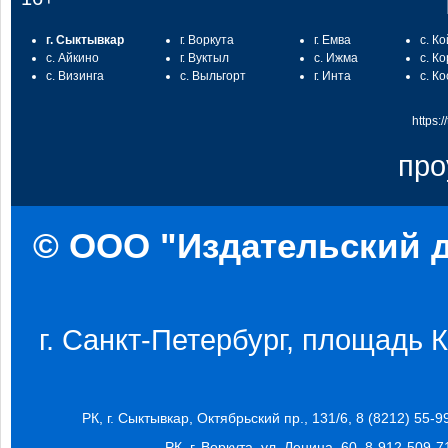
г. Сыктывкар
г. Воркута
г. Емва
с. К
с. Айкино
г. Вуктыл
с. Ижма
с. К
с. Визинга
с. Выльгорт
г. Инта
с. К
https:
про
© ООО "Издательский д
г. Санкт-Петербург, площадь Ко
РК, г. Сыктывкар, Октябрьский пр., 131/6, 8 (8212) 55-9
РК, г. Воркута, ул. Ленина, 60, 8-912-509-7