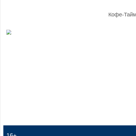
Кофе-Тай
:
16+