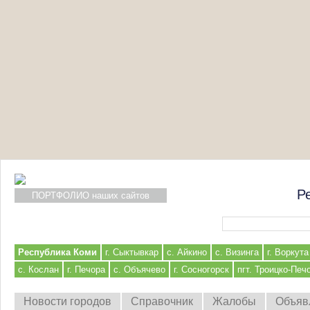
Р
ПОРТФОЛИО наших сайтов
Форма поиска
Республика Коми
г. Сыктывкар
с. Айкино
с. Визинга
г. Воркута
с. Кослан
г. Печора
с. Объячево
г. Сосногорск
пгт. Троицко-Печ
Новости городов
Справочник
Жалобы
Объяв