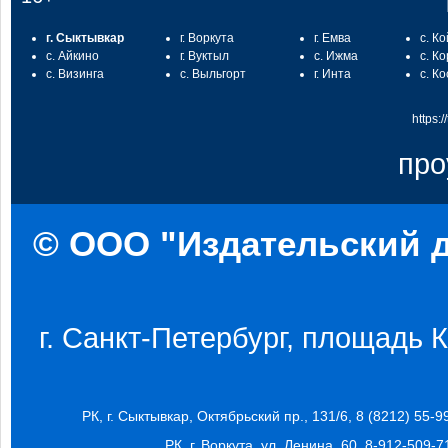
г. Сыктывкар
г. Воркута
г. Емва
с. К
с. Айкино
г. Вуктыл
с. Ижма
с. К
с. Визинга
с. Выльгорт
г. Инта
с. К
https:
про
© ООО "Издательский д
г. Санкт-Петербург, площадь Ко
РК, г. Сыктывкар, Октябрьский пр., 131/6, 8 (8212) 55-9
РК, г. Воркута, ул. Ленина, 60, 8-912-509-7