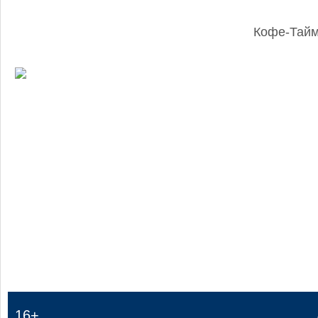
Кофе-Тай
:
16+