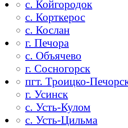
с. Койгородок
с. Корткерос
с. Кослан
г. Печора
с. Объячево
г. Сосногорск
пгт. Троицко-Печорс
г. Усинск
с. Усть-Кулом
с. Усть-Цильма