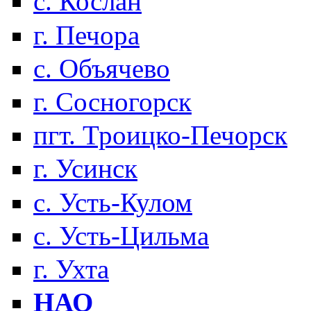
с. Кослан
г. Печора
с. Объячево
г. Сосногорск
пгт. Троицко-Печорск
г. Усинск
с. Усть-Кулом
с. Усть-Цильма
г. Ухта
НАО