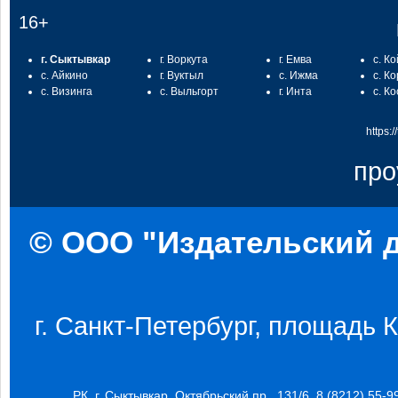
16+
г. Сыктывкар
г. Воркута
г. Емва
с. К
с. Айкино
г. Вуктыл
с. Ижма
с. К
с. Визинга
с. Выльгорт
г. Инта
с. К
https:
про
© ООО "Издательский д
г. Санкт-Петербург, площадь Ко
РК, г. Сыктывкар, Октябрьский пр., 131/6, 8 (8212) 55-9