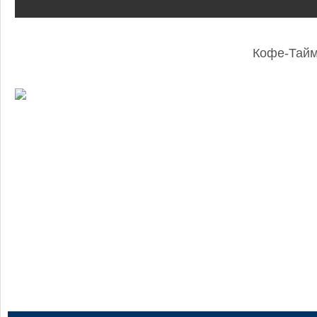
Кофе-Тай
: