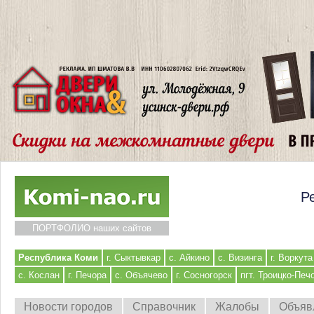
Р
ПОРТФОЛИО наших сайтов
Республика Коми
г. Сыктывкар
с. Айкино
с. Визинга
г. Воркута
с. Кослан
г. Печора
с. Объячево
г. Сосногорск
пгт. Троицко-Печ
Новости городов
Справочник
Жалобы
Объяв