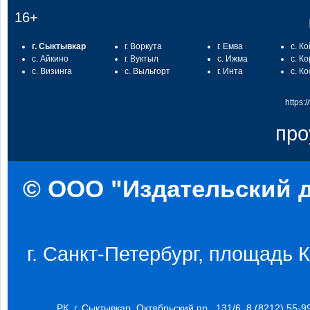
16+
г. Сыктывкар
г. Воркута
г. Емва
с. К
с. Айкино
г. Вуктыл
с. Ижма
с. К
с. Визинга
с. Выльгорт
г. Инта
с. К
https:
про
© ООО "Издательский д
г. Санкт-Петербург, площадь Ко
РК, г. Сыктывкар, Октябрьский пр., 131/6, 8 (8212) 55-9