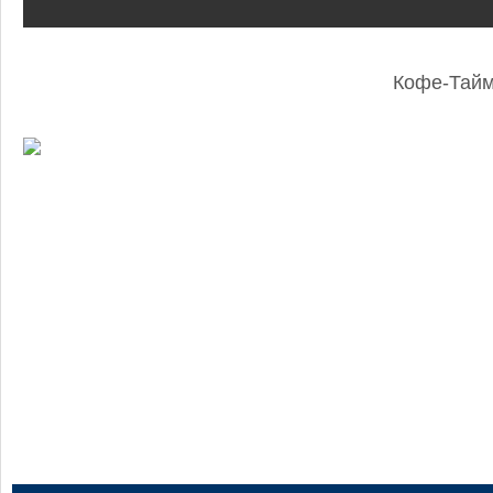
Кофе-Тай
: