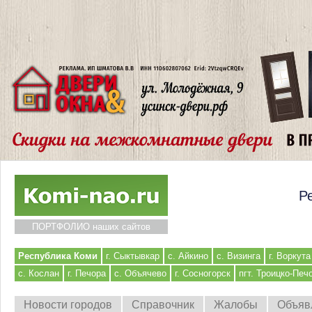
Р
ПОРТФОЛИО наших сайтов
Республика Коми
г. Сыктывкар
с. Айкино
с. Визинга
г. Воркута
с. Кослан
г. Печора
с. Объячево
г. Сосногорск
пгт. Троицко-Печ
Новости городов
Справочник
Жалобы
Объяв