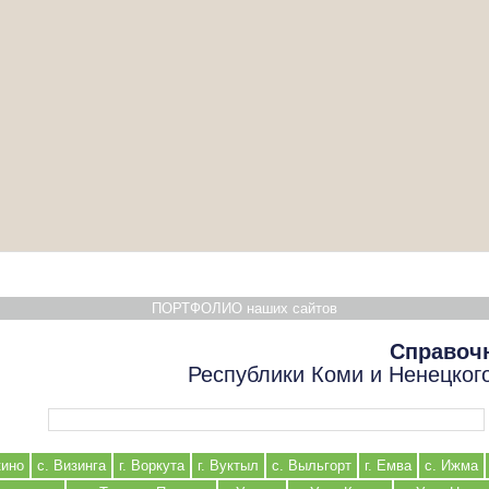
ПОРТФОЛИО наших сайтов
Справоч
Республики Коми и Ненецког
Форма поиска
кино
с. Визинга
г. Воркута
г. Вуктыл
с. Выльгорт
г. Емва
с. Ижма