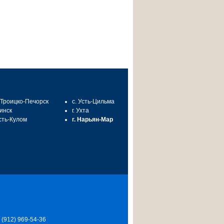
. Троицко-Печорск
с. Усть-Цильма
синск
г. Ухта
Усть-Кулом
г. Нарьян-Мар
7 (912) 969-54-36