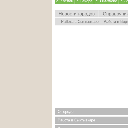
с. Кослан
г. Печора
с. Объячево
г. С
Новости городов
Справочни
Работа в Сыктывкаре
Работа в Вор
О городе
Работа в Сыктывкаре