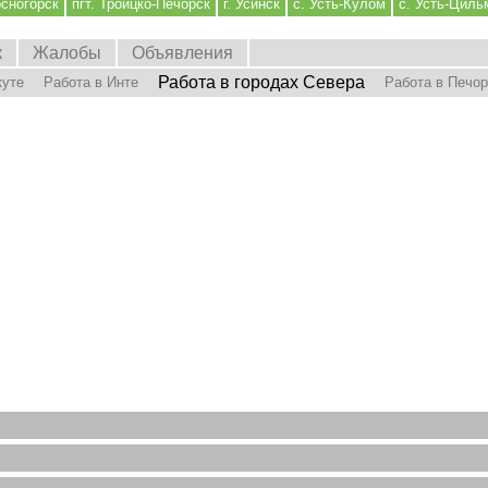
осногорск
пгт. Троицко-Печорск
г. Усинск
с. Усть-Кулом
с. Усть-Циль
к
Жалобы
Объявления
Работа в городах Севера
куте
Работа в Инте
Работа в Печо