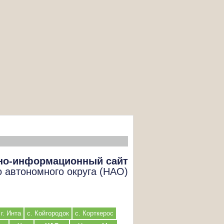
но-информационный сайт
о автономного округа (НАО)
г. Инта
с. Койгородок
с. Корткерос