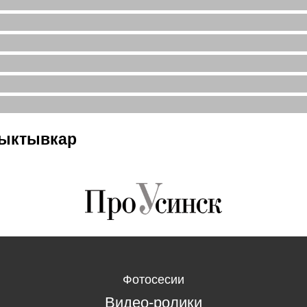
Сыктывкар
Фотосесии
Видео-ролики