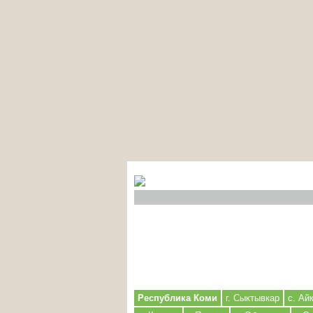
Республика Коми
г. Сыктывкар
с. Ай