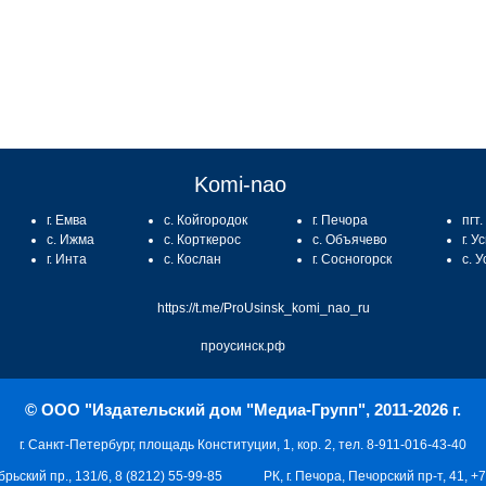
Komi-nao
г. Емва
с. Койгородок
г. Печора
пгт
с. Ижма
с. Корткерос
с. Объячево
г. У
г. Инта
с. Кослан
г. Сосногорск
с. 
https://t.me/ProUsinsk_komi_nao_ru
проусинск.рф
© ООО "Издательский дом "Медиа-Групп", 2011-2026 г.
г. Санкт-Петербург, площадь Конституции, 1, кор. 2, тел. 8-911-016-43-40
брьский пр., 131/6, 8 (8212) 55-99-85
РК, г. Печора, Печорский пр-т, 41, +