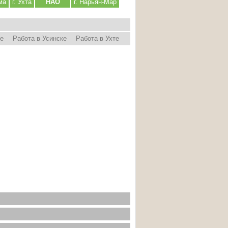
ма
г. Ухта
НАО
г. Нарьян-Мар
ре
Работа в Усинске
Работа в Ухте