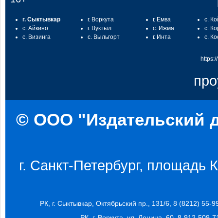
г. Сыктывкар
г. Воркута
г. Емва
с. К
с. Айкино
г. Вуктыл
с. Ижма
с. К
с. Визинга
с. Выльгорт
г. Инта
с. К
https:
про
© ООО "Издательский д
г. Санкт-Петербург, площадь Ко
РК, г. Сыктывкар, Октябрьский пр., 131/6, 8 (8212) 55-9
РК, г. Воркута, ул. Ленина, 60, 8-912-509-7