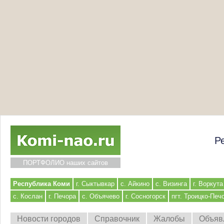
Р
ПОРТФОЛИО наших сайтов
Республика Коми
г. Сыктывкар
с. Айкино
с. Визинга
г. Воркута
с. Кослан
г. Печора
с. Объячево
г. Сосногорск
пгт. Троицко-Печ
Новости городов
Справочник
Жалобы
Объяв