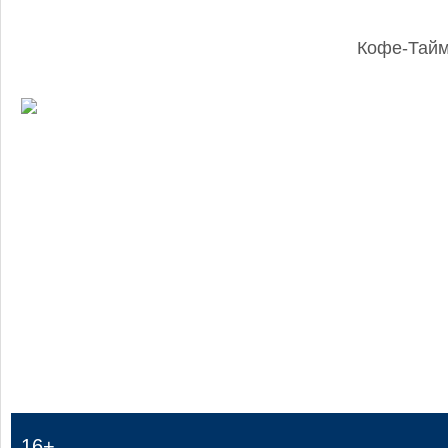
Кофе-Тай
:
16+