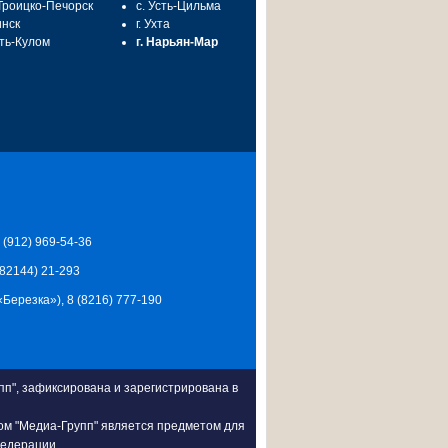
 Троицко-Печорск
с. Усть-Цильма
инск
г. Ухта
сть-Кулом
г. Нарьян-Мар
7 (912) 969-54-36
 (82144) 21-293
Ц «Березка»), 8 (8216) 777-190
п", зафиксирована и зарегистрирована в
ом "Медиа-Групп" является предметом для
Федерации.