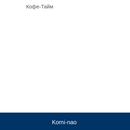
Кофе-Тайм
:
Komi-nao