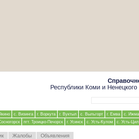
Справочн
Республики Коми и Ненецкого
Форма поиска
йкино
с. Визинга
г. Воркута
г. Вуктыл
с. Выльгорт
г. Емва
с. Ижма
 Сосногорск
пгт. Троицко-Печорск
г. Усинск
с. Усть-Кулом
с. Усть-Ци
ик
Жалобы
Объявления