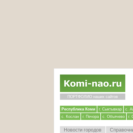
ПОРТФОЛИО наших сайтов
Республика Коми
г. Сыктывкар
с. А
с. Кослан
г. Печора
с. Объячево
г.
Новости городов
Справочн