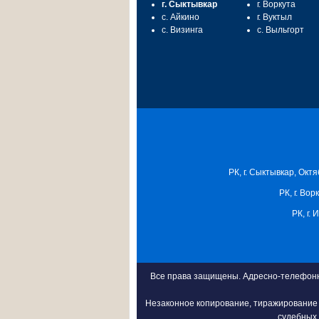
г. Сыктывкар
г. Воркута
с. Айкино
г. Вуктыл
с. Визинга
с. Выльгорт
РК, г. Сыктывкар, Октя
РК, г. Вор
РК, г.
Все права защищены. Адресно-телефонна
Незаконное копирование, тиражирование 
судебных 