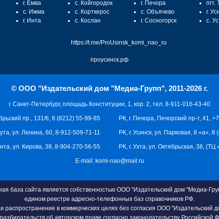
г. Емва
с. Койгородок
г. Печора
пгт.
с. Ижма
с. Корткерос
с. Объячево
г. Ус
г. Инта
с. Кослан
г. Сосногорск
с. У
https://t.me/ProUsinsk_komi_nao_ru
проусинск.рф
© ООО "Издательский дом "Медиа-Групп", 2011-2026 г.
г. Санкт-Петербург, площадь Конституции, 1, кор. 2, тел. 8-911-016-43-40
брьский пр., 131/6, 8 (8212) 55-99-85
РК, г. Печора, Печорский пр-т, 41, +
кута, ул. Ленина, 60, 8-912-509-71-11
РК, г. Усинск, ул. Парковая, 8 «а», 8
 Инта, ул. Кирова, 38, 8-904-270-56-55
РК, г. Ухта, ул. Октябрьская, 38, (Т
E-mail:
komi-nao@mail.ru
я база сайта является собственностью ООО "Издательский дом "Медиа-Груп
едином реестре адресно-телефонных баз справочников РФ.
и распространение в коммерческих целях без согласия ООО "Издательский д
разбирательств об авторском праве согласно законодательству Российской 