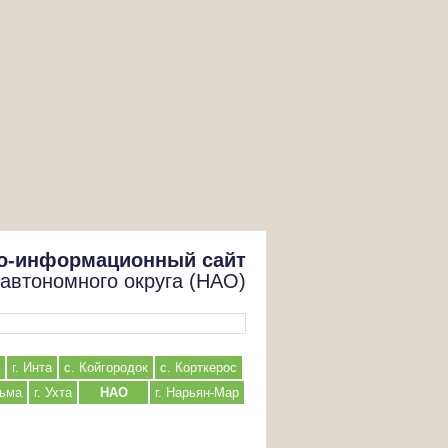
о-информационный сайт
 автономного округа (НАО)
г. Инта
с. Койгородок
с. Корткерос
льма
г. Ухта
НАО
г. Нарьян-Мар