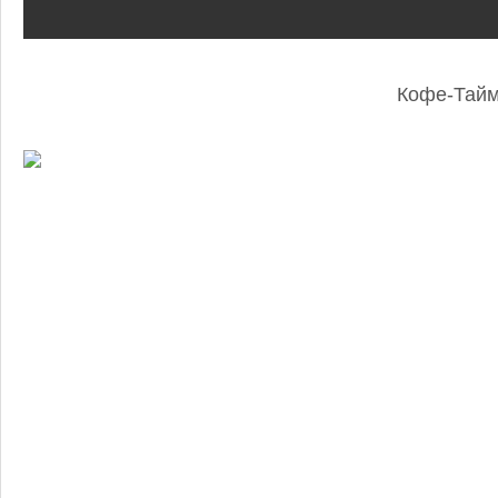
Кофе-Тай
: