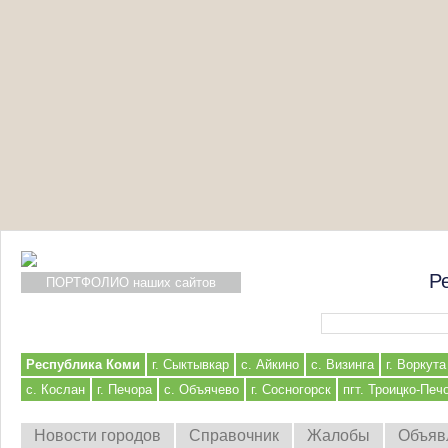
Р
ПОРТФОЛИО наших сайтов
Форма поиска
Республика Коми
г. Сыктывкар
с. Айкино
с. Визинга
г. Воркута
с. Кослан
г. Печора
с. Объячево
г. Сосногорск
пгт. Троицко-Печ
Новости городов
Справочник
Жалобы
Объяв