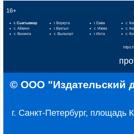
16+
г. Сыктывкар
г. Воркута
г. Емва
с. К
с. Айкино
г. Вуктыл
с. Ижма
с. К
с. Визинга
с. Выльгорт
г. Инта
с. К
https:
про
© ООО "Издательский д
г. Санкт-Петербург, площадь Ко