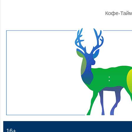
Кофе-Тай
:
16+