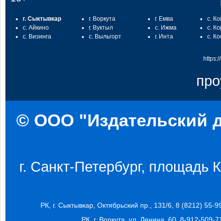
г. Сыктывкар
г. Воркута
г. Емва
с. К
с. Айкино
г. Вуктыл
с. Ижма
с. К
с. Визинга
с. Выльгорт
г. Инта
с. К
https:
про
© ООО "Издательский д
г. Санкт-Петербург, площадь Ко
РК, г. Сыктывкар, Октябрьский пр., 131/6, 8 (8212) 55-9
РК, г. Воркута, ул. Ленина, 60, 8-912-509-7