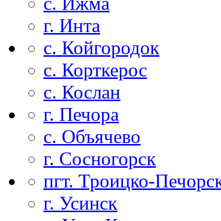
с. Ижма
г. Инта
с. Койгородок
с. Корткерос
с. Кослан
г. Печора
с. Объячево
г. Сосногорск
пгт. Троицко-Печорс
г. Усинск