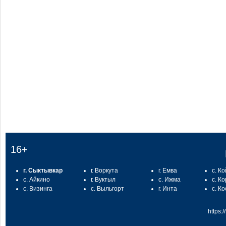
:
16+
г. Сыктывкар
г. Воркута
г. Емва
с. К
с. Айкино
г. Вуктыл
с. Ижма
с. К
с. Визинга
с. Выльгорт
г. Инта
с. К
https: