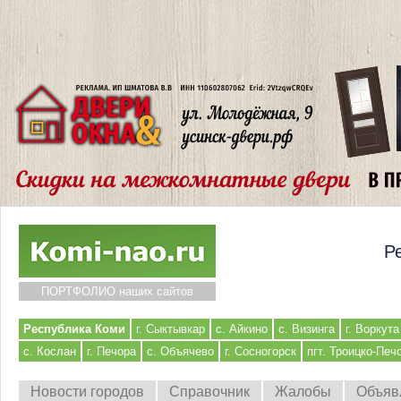
Р
ПОРТФОЛИО наших сайтов
Республика Коми
г. Сыктывкар
с. Айкино
с. Визинга
г. Воркута
с. Кослан
г. Печора
с. Объячево
г. Сосногорск
пгт. Троицко-Печ
Новости городов
Справочник
Жалобы
Объяв