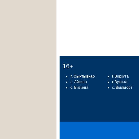
16+
г. Сыктывкар
г. Воркута
с. Айкино
г. Вуктыл
с. Визинга
с. Выльгорт