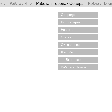
Работа в городах Севера
куте
Работа в Инте
Работа в Печо
О городе
Фотогалерея
Новости
Статьи
Объявления
Жалобы
Вконтакте
Работа в Печоре