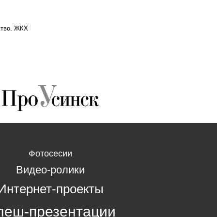
ство. ЖКХ
Фотосесии
Видео-ролики
Интернет-проекты
леш-презентации