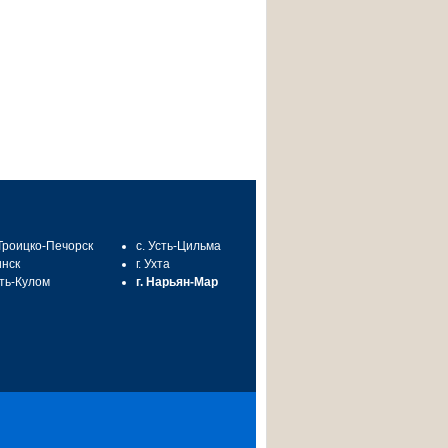
 Троицко-Печорск
с. Усть-Цильма
инск
г. Ухта
сть-Кулом
г. Нарьян-Мар