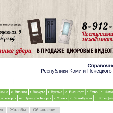
Справочн
Республики Коми и Ненецкого
Форма поиска
йкино
с. Визинга
г. Воркута
г. Вуктыл
с. Выльгорт
г. Емва
с. Ижма
 Сосногорск
пгт. Троицко-Печорск
г. Усинск
с. Усть-Кулом
с. Усть-Ци
ик
Жалобы
Объявления