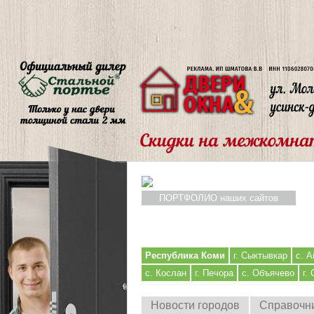
ПОРТФОЛИО наших сайтов
Республика Коми
г. Сыктывкар
с. А
с. Кослан
г. Печора
с. Объячево
г.
Новости городов
Справочн