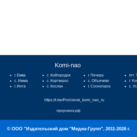
:
Komi-nao
г. Емва
с. Койгородок
г. Печора
пгт.
с. Ижма
с. Корткерос
с. Объячево
г. Ус
г. Инта
с. Кослан
г. Сосногорск
с. У
https://t.me/ProUsinsk_komi_nao_ru
проусинск.рф
© ООО "Издательский дом "Медиа-Групп", 2011-2026 г.