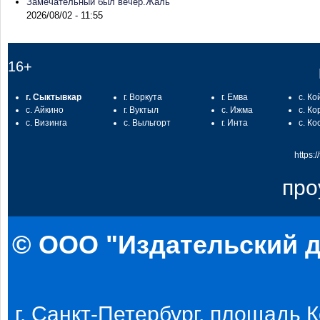
Замечательный был вечер.Жаль
2026/08/02 - 11:55
16+
г. Сыктывкар
г. Воркута
г. Емва
с. Ко
с. Айкино
г. Вуктыл
с. Ижма
с. Ко
с. Визинга
с. Выльгорт
г. Инта
с. Ко
https:
про
© ООО "Издательский д
г. Санкт-Петербург, площадь Ко