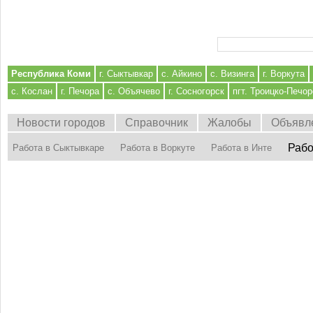
Форма поиска
Республика Коми
г. Сыктывкар
с. Айкино
с. Визинга
г. Воркута
с. Кослан
г. Печора
с. Объячево
г. Сосногорск
пгт. Троицко-Печор
Новости городов
Справочник
Жалобы
Объявл
Рабо
Работа в Сыктывкаре
Работа в Воркуте
Работа в Инте