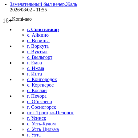
Замечательный был вечер.Жаль
2026/08/02 - 11:55
Komi-nao
16+
г. Сыктывкар
с. Айкино
с. Визинга
г. Воркута
г. Вуктыл
с. Выльгорт
г. Емва
с. Ижма
г. Инта
с. Койгородок
с. Корткерос
с. Кослан
г. Печора
с. Объячево
г. Сосногорск
пгт. Троицко-Печорск
г. Усинск
с. Усть-Кулом
с. Усть-Цильма
г. Ухта