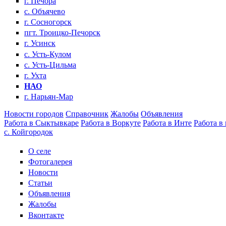
г. Печора
с. Объячево
г. Сосногорск
пгт. Троицко-Печорск
г. Усинск
с. Усть-Кулом
с. Усть-Цильма
г. Ухта
НАО
г. Нарьян-Мар
Новости городов
Справочник
Жалобы
Объявления
Работа в Сыктывкаре
Работа в Воркуте
Работа в Инте
Работа в
с. Койгородок
О селе
Фотогалерея
Новости
Статьи
Объявления
Жалобы
Вконтакте