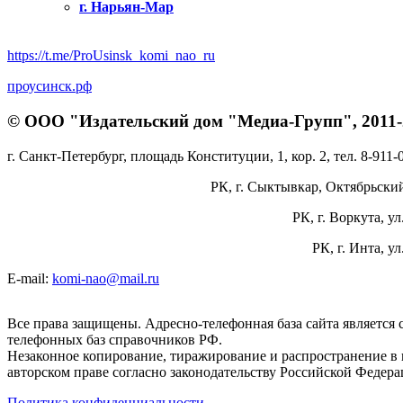
г. Нарьян-Мар
https://t.me/ProUsinsk_komi_nao_ru
проусинск.рф
© ООО "Издательский дом "Медиа-Групп", 2011-2
г. Санкт-Петербург, площадь Конституции, 1, кор. 2, тел. 8-911-
РК, г. Сыктывкар, Октябрьский 
РК, г. Воркута, ул
РК, г. Инта, у
E-mail:
komi-nao@mail.ru
Все права защищены. Адресно-телефонная база сайта является
телефонных баз справочников РФ.
Незаконное копирование, тиражирование и распространение в 
авторском праве согласно законодательству Российской Федера
Политика конфиденциальности