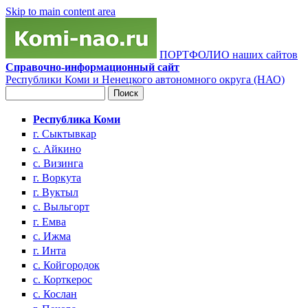
Skip to main content area
ПОРТФОЛИО наших сайтов
Справочно-информационный сайт
Республики Коми и Ненецкого автономного округа (НАО)
Поиск
Форма поиска
Республика Коми
г. Сыктывкар
с. Айкино
с. Визинга
г. Воркута
г. Вуктыл
с. Выльгорт
г. Емва
с. Ижма
г. Инта
с. Койгородок
с. Корткерос
с. Кослан