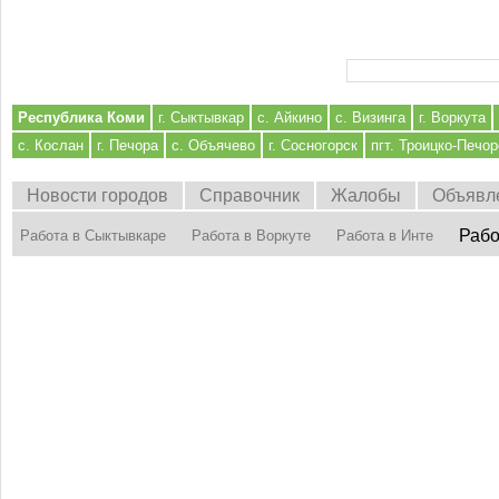
Форма поиска
Республика Коми
г. Сыктывкар
с. Айкино
с. Визинга
г. Воркута
с. Кослан
г. Печора
с. Объячево
г. Сосногорск
пгт. Троицко-Печор
Новости городов
Справочник
Жалобы
Объявл
Рабо
Работа в Сыктывкаре
Работа в Воркуте
Работа в Инте