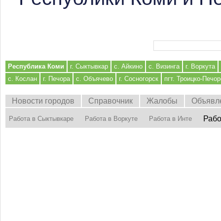
Форма поиска
Республика Коми
г. Сыктывкар
с. Айкино
с. Визинга
г. Воркута
с. Кослан
г. Печора
с. Объячево
г. Сосногорск
пгт. Троицко-Печор
Новости городов
Справочник
Жалобы
Объявл
Рабо
Работа в Сыктывкаре
Работа в Воркуте
Работа в Инте