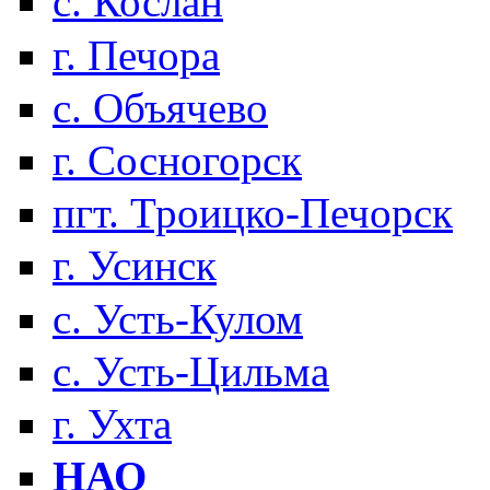
с. Кослан
г. Печора
с. Объячево
г. Сосногорск
пгт. Троицко-Печорск
г. Усинск
с. Усть-Кулом
с. Усть-Цильма
г. Ухта
НАО