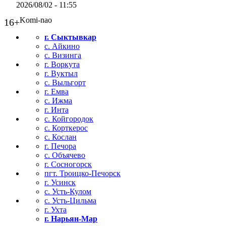
2026/08/02 - 11:55
Komi-nao
16+
г. Сыктывкар
с. Айкино
с. Визинга
г. Воркута
г. Вуктыл
с. Выльгорт
г. Емва
с. Ижма
г. Инта
с. Койгородок
с. Корткерос
с. Кослан
г. Печора
с. Объячево
г. Сосногорск
пгт. Троицко-Печорск
г. Усинск
с. Усть-Кулом
с. Усть-Цильма
г. Ухта
г. Нарьян-Мар