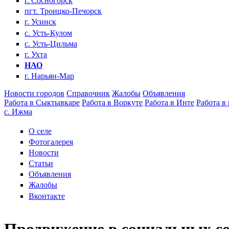
г. Сосногорск
пгт. Троицко-Печорск
г. Усинск
с. Усть-Кулом
с. Усть-Цильма
г. Ухта
НАО
г. Нарьян-Мар
Новости городов
Справочник
Жалобы
Объявления
Работа в Сыктывкаре
Работа в Воркуте
Работа в Инте
Работа в
с. Ижма
О селе
Фотогалерея
Новости
Статьи
Объявления
Жалобы
Вконтакте