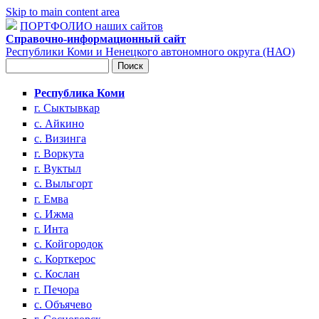
Skip to main content area
ПОРТФОЛИО наших сайтов
Справочно-информационный сайт
Республики Коми и Ненецкого автономного округа (НАО)
Поиск
Форма поиска
Республика Коми
г. Сыктывкар
с. Айкино
с. Визинга
г. Воркута
г. Вуктыл
с. Выльгорт
г. Емва
с. Ижма
г. Инта
с. Койгородок
с. Корткерос
с. Кослан
г. Печора
с. Объячево