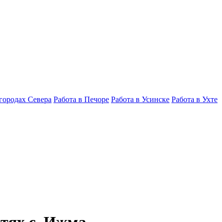
 городах Севера
Работа в Печоре
Работа в Усинске
Работа в Ухте