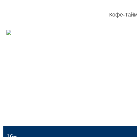
Кофе-Тай
:
16+