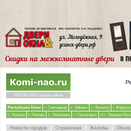
Р
ПОРТФОЛИО наших сайтов
Республика Коми
г. Сыктывкар
с. Айкино
с. Визинга
г. Воркута
с. Кослан
г. Печора
с. Объячево
г. Сосногорск
пгт. Троицко-Печ
Новости городов
Справочник
Жалобы
Объяв