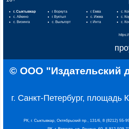
г. Сыктывкар
г. Воркута
г. Емва
с. К
с. Айкино
г. Вуктыл
с. Ижма
с. К
с. Визинга
с. Выльгорт
г. Инта
с. К
https:
про
© ООО "Издательский д
г. Санкт-Петербург, площадь Ко
РК, г. Сыктывкар, Октябрьский пр., 131/6, 8 (8212) 55-9
РК, г. Воркута, ул. Ленина, 60, 8-912-509-7