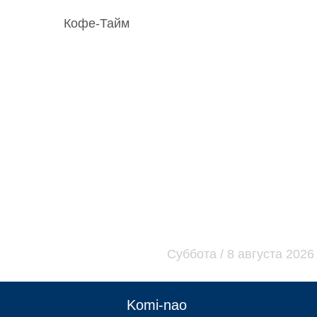
Кофе-Тайм
00
:
03
Суббота / 8 августа 2026
Komi-nao