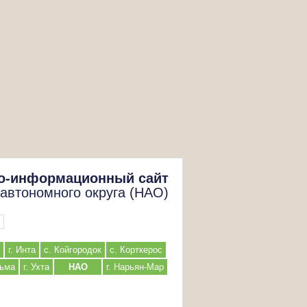
о-информационный сайт
 автономного округа (НАО)
г. Инта
с. Койгородок
с. Корткерос
льма
г. Ухта
НАО
г. Нарьян-Мар