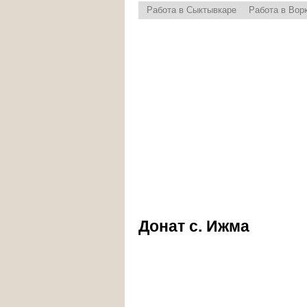
Работа в Сыктывкаре
Работа в Вор
Донат с. Ижма