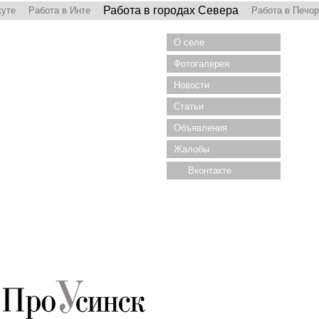
Работа в городах Севера
куте
Работа в Инте
Работа в Печо
О селе
Фотогалерея
Новости
Статьи
Объявления
Жалобы
Вконтакте