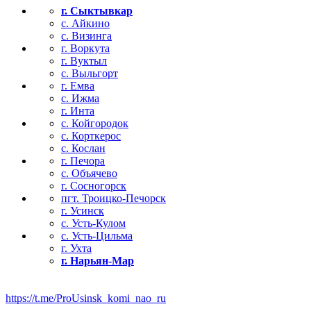
г. Сыктывкар
с. Айкино
с. Визинга
г. Воркута
г. Вуктыл
с. Выльгорт
г. Емва
с. Ижма
г. Инта
с. Койгородок
с. Корткерос
с. Кослан
г. Печора
с. Объячево
г. Сосногорск
пгт. Троицко-Печорск
г. Усинск
с. Усть-Кулом
с. Усть-Цильма
г. Ухта
г. Нарьян-Мар
https://t.me/ProUsinsk_komi_nao_ru