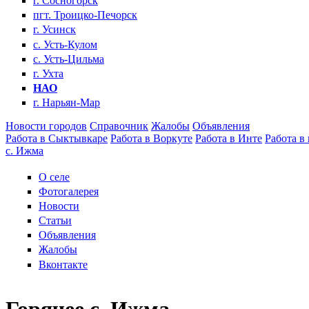
г. Сосногорск
пгт. Троицко-Печорск
г. Усинск
с. Усть-Кулом
с. Усть-Цильма
г. Ухта
НАО
г. Нарьян-Мар
Новости городов
Справочник
Жалобы
Объявления
Работа в Сыктывкаре
Работа в Воркуте
Работа в Инте
Работа в
с. Ижма
О селе
Фотогалерея
Новости
Статьи
Объявления
Жалобы
Вконтакте