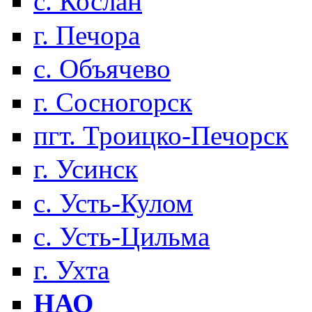
с. Кослан
г. Печора
с. Объячево
г. Сосногорск
пгт. Троицко-Печорск
г. Усинск
с. Усть-Кулом
с. Усть-Цильма
г. Ухта
НАО