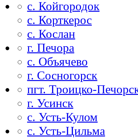
с. Койгородок
с. Корткерос
с. Кослан
г. Печора
с. Объячево
г. Сосногорск
пгт. Троицко-Печорс
г. Усинск
с. Усть-Кулом
с. Усть-Цильма