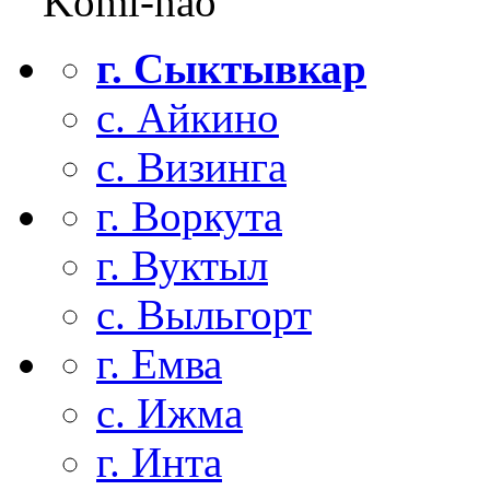
Komi-nao
г. Сыктывкар
с. Айкино
с. Визинга
г. Воркута
г. Вуктыл
с. Выльгорт
г. Емва
с. Ижма
г. Инта