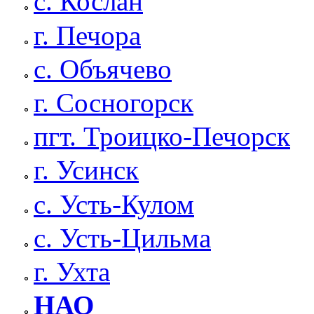
с. Кослан
г. Печора
с. Объячево
г. Сосногорск
пгт. Троицко-Печорск
г. Усинск
с. Усть-Кулом
с. Усть-Цильма
г. Ухта
НАО