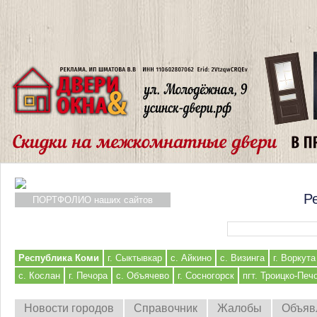
Р
ПОРТФОЛИО наших сайтов
Форма поиска
Республика Коми
г. Сыктывкар
с. Айкино
с. Визинга
г. Воркута
с. Кослан
г. Печора
с. Объячево
г. Сосногорск
пгт. Троицко-Печ
Новости городов
Справочник
Жалобы
Объяв