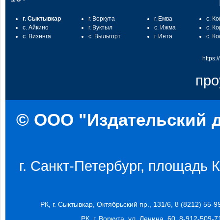
г. Сыктывкар
г. Воркута
г. Емва
с. К
с. Айкино
г. Вуктыл
с. Ижма
с. К
с. Визинга
с. Выльгорт
г. Инта
с. К
https:
про
© ООО "Издательский д
г. Санкт-Петербург, площадь Ко
РК, г. Сыктывкар, Октябрьский пр., 131/6, 8 (8212) 55-9
РК, г. Воркута, ул. Ленина, 60, 8-912-509-7