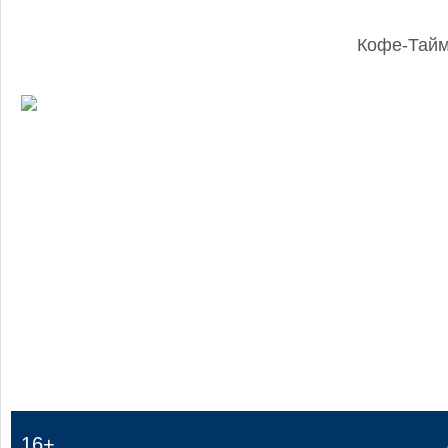
Кофе-Тай
:
16+