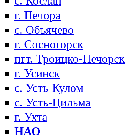
с. Кослан
г. Печора
с. Объячево
г. Сосногорск
пгт. Троицко-Печорск
г. Усинск
с. Усть-Кулом
с. Усть-Цильма
г. Ухта
НАО