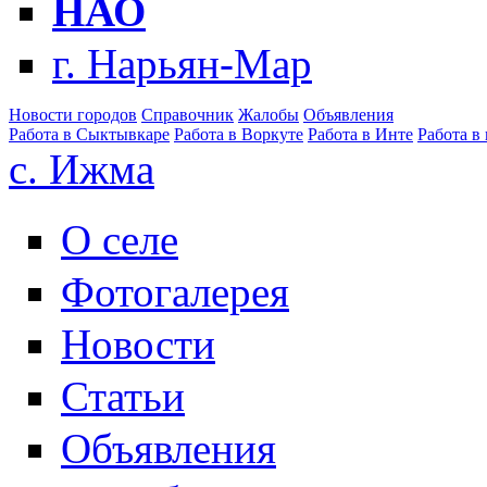
НАО
г. Нарьян-Мар
Новости городов
Справочник
Жалобы
Объявления
Работа в Сыктывкаре
Работа в Воркуте
Работа в Инте
Работа в
с. Ижма
О селе
Фотогалерея
Новости
Статьи
Объявления