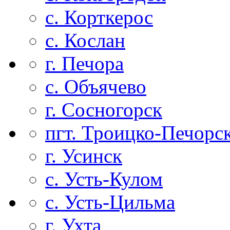
с. Корткерос
с. Кослан
г. Печора
с. Объячево
г. Сосногорск
пгт. Троицко-Печорс
г. Усинск
с. Усть-Кулом
с. Усть-Цильма
г. Ухта