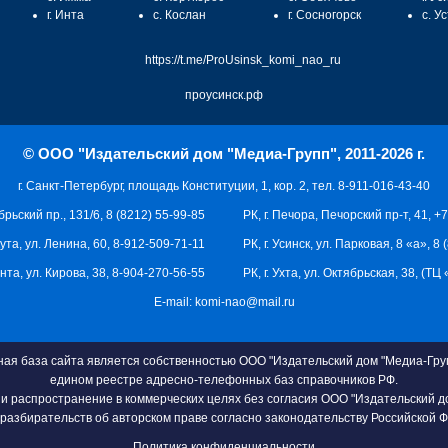
г. Инта
с. Кослан
г. Сосногорск
с. У
https://t.me/ProUsinsk_komi_nao_ru
проусинск.рф
© ООО "Издательский дом "Медиа-Групп", 2011-2026 г.
г. Санкт-Петербург, площадь Конституции, 1, кор. 2, тел. 8-911-016-43-40
брьский пр., 131/6, 8 (8212) 55-99-85
РК, г. Печора, Печорский пр-т, 41, +
кута, ул. Ленина, 60, 8-912-509-71-11
РК, г. Усинск, ул. Парковая, 8 «а», 8
 Инта, ул. Кирова, 38, 8-904-270-56-55
РК, г. Ухта, ул. Октябрьская, 38, (Т
E-mail:
komi-nao@mail.ru
я база сайта является собственностью ООО "Издательский дом "Медиа-Груп
едином реестре адресно-телефонных баз справочников РФ.
и распространение в коммерческих целях без согласия ООО "Издательский д
разбирательств об авторском праве согласно законодательству Российской 
Политика конфиденциальности