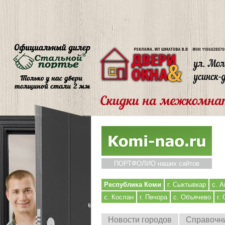
ПОРТФОЛИО наших сайтов
Республика Коми
г. Сыктывкар
с. А
с. Кослан
г. Печора
с. Объячево
г.
Новости городов
Справочн