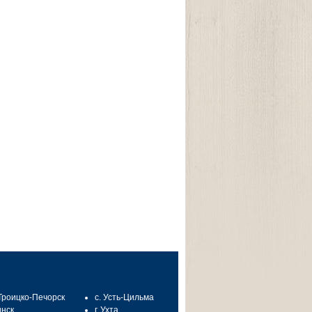
 Троицко-Печорск
с. Усть-Цильма
инск
г. Ухта