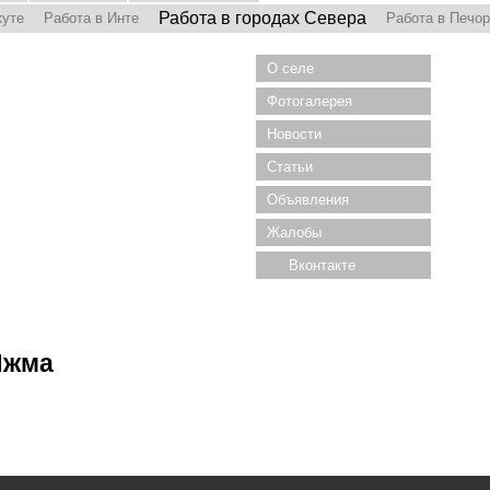
Работа в городах Севера
куте
Работа в Инте
Работа в Печо
О селе
Фотогалерея
Новости
Статьи
Объявления
Жалобы
Вконтакте
Ижма