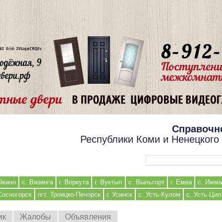
Справочн
Республики Коми и Ненецкого
Форма поиска
йкино
с. Визинга
г. Воркута
г. Вуктыл
с. Выльгорт
г. Емва
с. Ижма
 Сосногорск
пгт. Троицко-Печорск
г. Усинск
с. Усть-Кулом
с. Усть-Ци
ик
Жалобы
Объявления