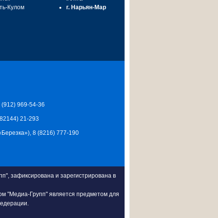
сть-Кулом
г. Нарьян-Мар
7 (912) 969-54-36
 (82144) 21-293
Ц «Березка»), 8 (8216) 777-190
п", зафиксирована и зарегистрирована в
ом "Медиа-Групп" является предметом для
Федерации.