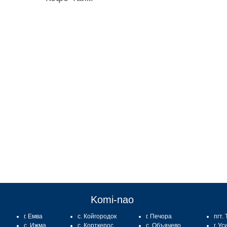
:
Komi-nao
г. Емва
с. Койгородок
г. Печора
пгт.
с. Ижма
с. Корткерос
с. Объячево
г. Ус