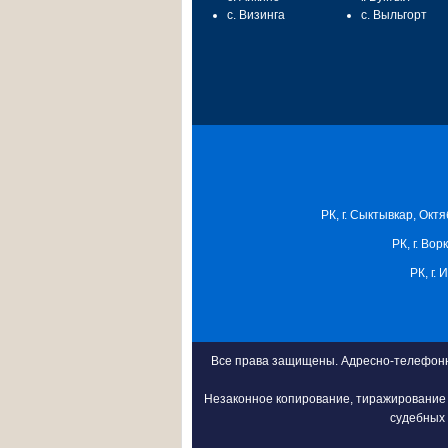
с. Визинга
с. Выльгорт
РК, г. Сыктывкар, Октя
РК, г. Вор
РК, г.
Все права защищены. Адресно-телефонна
Незаконное копирование, тиражирование 
судебных 