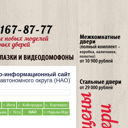
о-информационный сайт
 автономного округа (НАО)
г. Инта
с. Койгородок
с. Корткерос
льма
г. Ухта
НАО
г. Нарьян-Мар