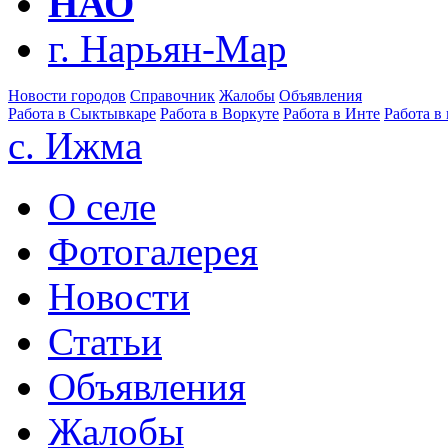
НАО
г. Нарьян-Мар
Новости городов
Справочник
Жалобы
Объявления
Работа в Сыктывкаре
Работа в Воркуте
Работа в Инте
Работа в
с. Ижма
О селе
Фотогалерея
Новости
Статьи
Объявления
Жалобы