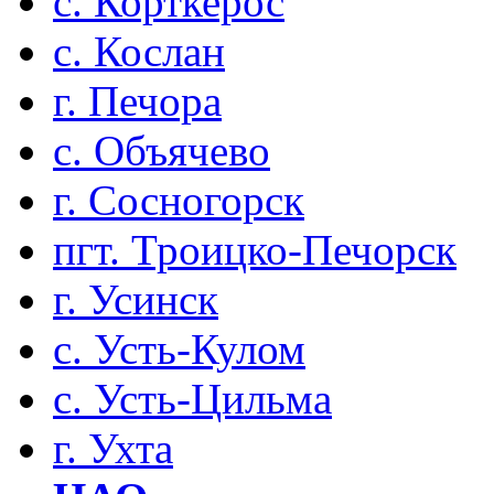
с. Корткерос
с. Кослан
г. Печора
с. Объячево
г. Сосногорск
пгт. Троицко-Печорск
г. Усинск
с. Усть-Кулом
с. Усть-Цильма
г. Ухта