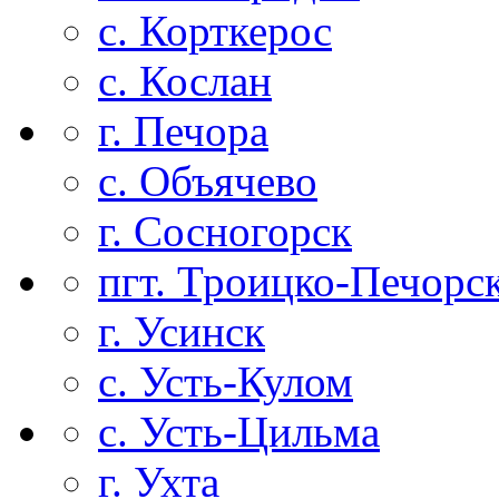
с. Корткерос
с. Кослан
г. Печора
с. Объячево
г. Сосногорск
пгт. Троицко-Печорс
г. Усинск
с. Усть-Кулом
с. Усть-Цильма
г. Ухта