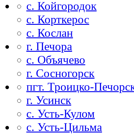
с. Койгородок
с. Корткерос
с. Кослан
г. Печора
с. Объячево
г. Сосногорск
пгт. Троицко-Печорс
г. Усинск
с. Усть-Кулом
с. Усть-Цильма