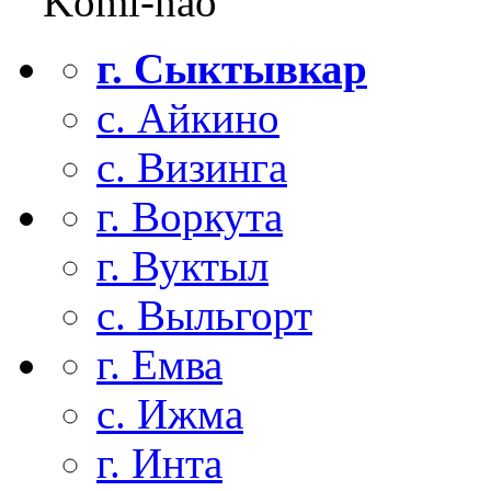
Komi-nao
г. Сыктывкар
с. Айкино
с. Визинга
г. Воркута
г. Вуктыл
с. Выльгорт
г. Емва
с. Ижма
г. Инта