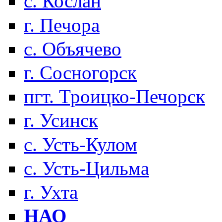
с. Кослан
г. Печора
с. Объячево
г. Сосногорск
пгт. Троицко-Печорск
г. Усинск
с. Усть-Кулом
с. Усть-Цильма
г. Ухта
НАО