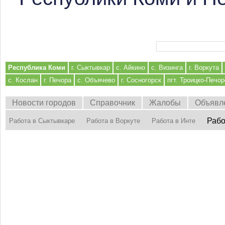
Форма поиска
Республика Коми
г. Сыктывкар
с. Айкино
с. Визинга
г. Воркута
с. Кослан
г. Печора
с. Объячево
г. Сосногорск
пгт. Троицко-Печор
Новости городов
Справочник
Жалобы
Объявл
Рабо
Работа в Сыктывкаре
Работа в Воркуте
Работа в Инте