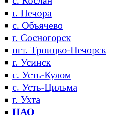
с. Кослан
г. Печора
с. Объячево
г. Сосногорск
пгт. Троицко-Печорск
г. Усинск
с. Усть-Кулом
с. Усть-Цильма
г. Ухта
НАО