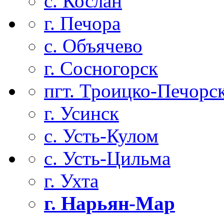
с. Кослан
г. Печора
с. Объячево
г. Сосногорск
пгт. Троицко-Печорс
г. Усинск
с. Усть-Кулом
с. Усть-Цильма
г. Ухта
г. Нарьян-Мар