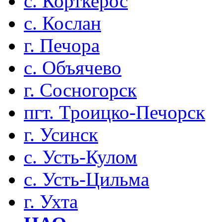
с. Корткерос
с. Кослан
г. Печора
с. Объячево
г. Сосногорск
пгт. Троицко-Печорск
г. Усинск
с. Усть-Кулом
с. Усть-Цильма
г. Ухта