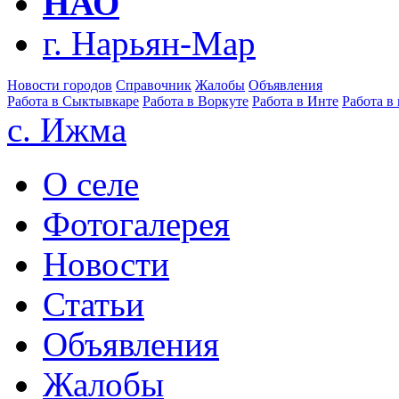
НАО
г. Нарьян-Мар
Новости городов
Справочник
Жалобы
Объявления
Работа в Сыктывкаре
Работа в Воркуте
Работа в Инте
Работа в
с. Ижма
О селе
Фотогалерея
Новости
Статьи
Объявления
Жалобы