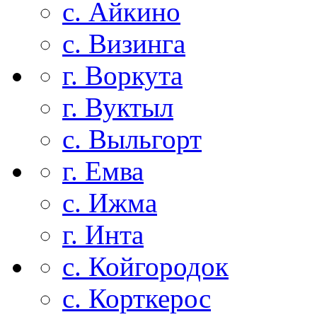
с. Айкино
с. Визинга
г. Воркута
г. Вуктыл
с. Выльгорт
г. Емва
с. Ижма
г. Инта
с. Койгородок
с. Корткерос