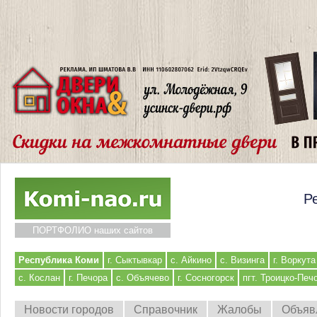
Р
ПОРТФОЛИО наших сайтов
Республика Коми
г. Сыктывкар
с. Айкино
с. Визинга
г. Воркута
с. Кослан
г. Печора
с. Объячево
г. Сосногорск
пгт. Троицко-Печ
Новости городов
Справочник
Жалобы
Объяв