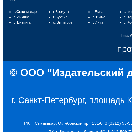
г. Сыктывкар
г. Воркута
г. Емва
с. К
с. Айкино
г. Вуктыл
с. Ижма
с. К
с. Визинга
с. Выльгорт
г. Инта
с. К
https:
про
© ООО "Издательский д
г. Санкт-Петербург, площадь Ко
РК, г. Сыктывкар, Октябрьский пр., 131/6, 8 (8212) 55-9
РК, г. Воркута, ул. Ленина, 60, 8-912-509-7