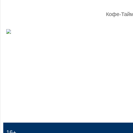
Кофе-Тай
:
16+